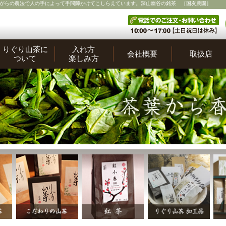
がらの農法で人の手によって手間隙かけてこしらえています。深山幽谷の銘茶 ［国友農園］
りぐり山茶に
入れ方
会社概要
取扱店
ついて
楽しみ方