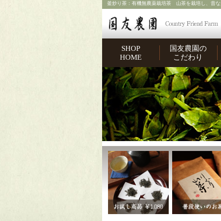
釜炒り茶：有機無農薬栽培茶 山茶を栽培し、昔な
SHOP
国友農園の
HOME
こだわり