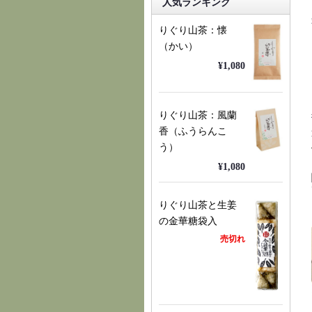
人気ランキング
りぐり山茶：懐
（かい）
¥1,080
りぐり山茶：風蘭
香（ふうらんこ
う）
¥1,080
りぐり山茶と生姜
の金華糖袋入
売切れ