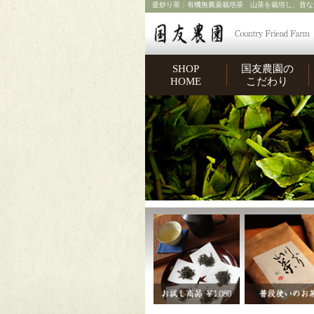
釜炒り茶：有機無農薬栽培茶 山茶を栽培し、昔な
SHOP
国友農園の
HOME
こだわり