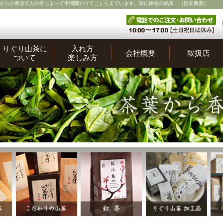
がらの農法で人の手によって手間隙かけてこしらえています。深山幽谷の銘茶 ［国友農園］
りぐり山茶に
入れ方
会社概要
取扱店
ついて
楽しみ方