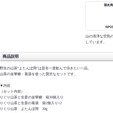
国友商
NP
山の清浄な空気
しています。
商品説明
野生の山茶“よたんぼ用”は是非一度飲んで頂きたい一品。
山茶の金華糖・葛湯を使った贅沢なセットです。
▼内容
（セット内容）
りぐり山茶と生姜の金華糖 箱30個入り
りぐり山茶と生姜の葛湯 袋2個入り×2
りぐり山茶 よたんぼ用 30g