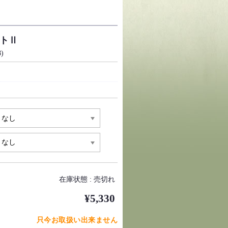
トⅡ
)
在庫状態 : 売切れ
¥5,330
只今お取扱い出来ません