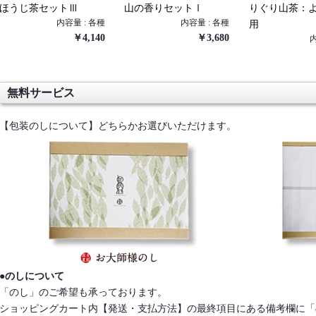
ほうじ茶セットⅢ
山の香りセットⅠ
りぐり山茶：
内容量 : 各種
内容量 : 各種
用
￥4,140
￥3,680
内
無料サービス
【包装のしについて】どちらかお選びいただけます。
●のしについて
「のし」のご希望も承っております。
ショッピングカート内【発送・支払方法】の最終項目にある備考欄に「